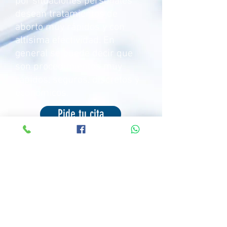
por situaciones personales
desean tratamientos de
aborto muy rápidos y con
altísima efectividad. En
general se puede decir que
son procedimientos muy
rápidos, seguros, discretos y
económicos.
Pide tu cita