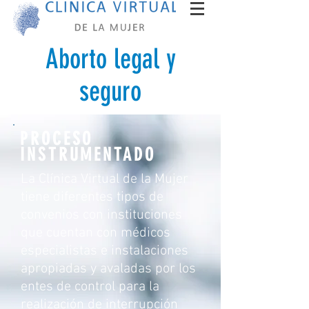
Aborto legal y
seguro
PROCESO
INSTRUMENTADO
La Clínica Virtual de la Mujer
tiene diferentes tipos de
convenios con instituciones
que cuentan con médicos
especialistas e instalaciones
apropiadas y avaladas por los
entes de control para la
realización de interrupción