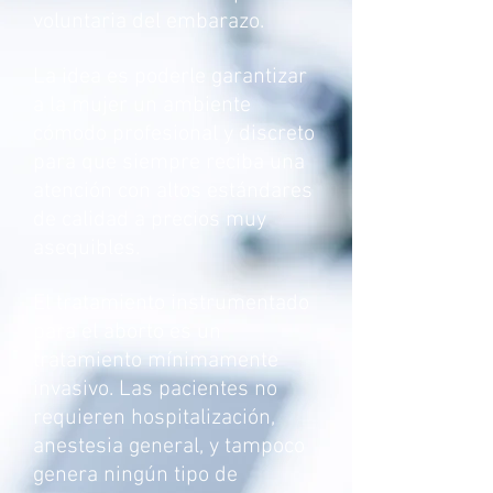
voluntaria del embarazo.
La idea es poderle garantizar
a la mujer un ambiente
cómodo profesional y discreto
para que siempre reciba una
atención con altos estándares
de calidad a precios muy
asequibles.
El tratamiento instrumentado
para el aborto es un
tratamiento mínimamente
invasivo. Las pacientes no
requieren hospitalización,
anestesia general, y tampoco
genera ningún tipo de