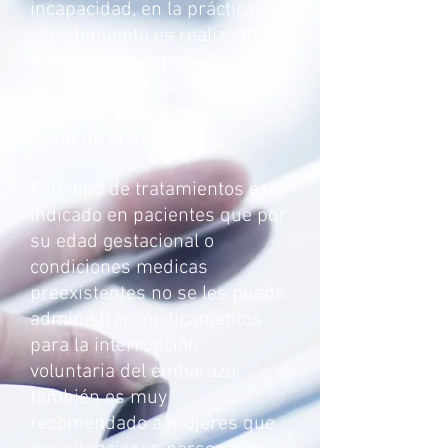
incapacidad, en la práctica, si
el tratamiento es realizado
por médicos especialistas no
debe representar ningún tipo
de riesgo para la vida o la
salud de la mujer.
Este tipo de tratamientos está
indicado en pacientes que por
su edad gestacional o
condiciones medicas
preexistentes no se les puede
administrar medicamentos
para la interrupción
voluntaria del embarazo;
también es muy
recomendado a mujeres que