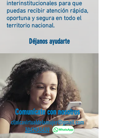
i
nter
institucionales para que
puedas recibir atención rápida
,
oportuna y segura en todo el
territorio nacional.
Déjanos
ayudarte
Comunícate con nosotros
clinicavirtualdelamujer@gmail.com
3042933439