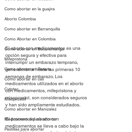
Como abortar en la guajira
Aborto Colombia
Como abortar en Barranquilla
Como Abortar en Colombia
El aborto con medicamentos es una 
Como abortar en Bucaramanga
opción segura y efectiva para 
Mifepristona
interrumpir un embarazo temprano, 
Como abortar en Pereira
generalmente hasta las primeras 10 
semanas de embarazo. Los 
Como abortar en cali
medicamentos utilizados en el aborto 
Cytotec
con medicamentos, mifepristona y 
misoprostol, son considerados seguros 
Misoprostol
y han sido ampliamente estudiados.
Como abortar en Manizalez
El proceso del aborto con 
Medicamentos para abortar
medicamentos se lleva a cabo bajo la 
Pastillas para abortar