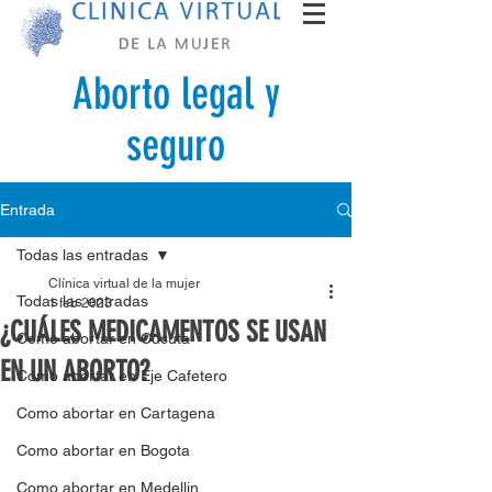
Aborto legal y
seguro
Entrada
Todas las entradas
Clínica virtual de la mujer
Todas las entradas
1 feb 2023
¿CUÁLES MEDICAMENTOS SE USAN
Como abortar en Cucuta
EN UN ABORTO?
Como abortar en Eje Cafetero
Como abortar en Cartagena
Como abortar en Bogota
Como abortar en Medellin