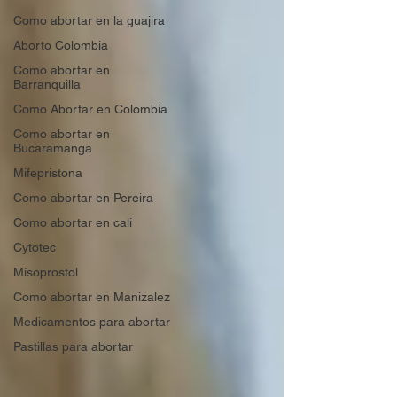
Como abortar en la guajira
Aborto Colombia
Como abortar en
Barranquilla
Como Abortar en Colombia
Como abortar en
Bucaramanga
Mifepristona
Como abortar en Pereira
Como abortar en cali
Cytotec
Misoprostol
Como abortar en Manizalez
Medicamentos para abortar
Pastillas para abortar