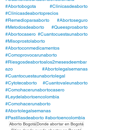
#Abortobogota
#Clinicasdeaborto
#Clinicasdeabortoprecios
#Remedioparaaborto
#Abortoseguro
#Metodosdeaborto
#Queesproaborto
#Abortocasero
#Cuantocuestaunaborto
#Misoprostolaborto
#Abortoconmedicamentos
#Comoprovocarunaborto
#Riesgosdeabortoalos2mesesdeembar
azo
#Abortolegalsemanas
#Cuantocuestaunabortolegal
#Cytotecaborto
#Cuantovaleunaborto
#Comohacerunabortocasero
#Leydelabortoencolombia
#Comohacerunaborto
#Abortolegalsemanas
#Pastillasdeaborto
#abortoencolombia
Aborto Bogotá
Donde abortar en Bogotá