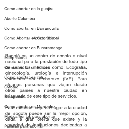
Como abortar en la guajira
Aborto Colombia
Como abortar en Barranquilla
Aborto Bogotá
Como Abortar en Colombia
Como abortar en Bucaramanga
Bogotá es un centro de acopio a nivel 
Mifepristona
nacional para la prestación de todo tipo 
de servicios médicos como: Ecografía, 
Como abortar en Pereira
ginecología, urología e interrupción 
Como abortar en cali
voluntaria del embarazo (IVE). Para 
algunas personas que viajan desde 
Cytotec
otros países a nuestra ciudad en 
búsqueda de este tipo de servicios. 
Misoprostol
Como abortar en Manizalez
Para muchas mujeres llegar a la ciudad 
de Bogotá puede ser la mejor opción, 
Medicamentos para abortar
dada la gran oferta que existe y la 
variedad de instituciones dedicadas a 
Pastillas para abortar