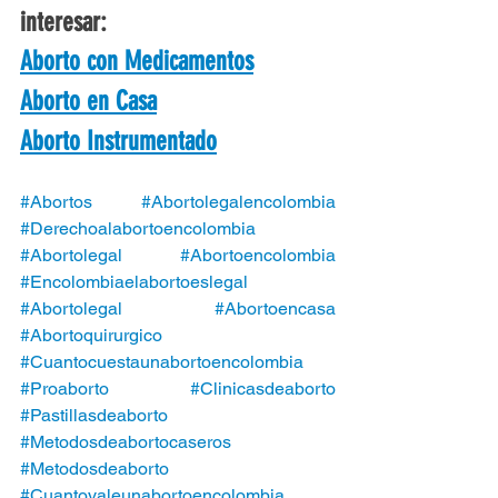
interesar:
Aborto con Medicamentos
Aborto en Casa
Aborto Instrumentado
#Abortos
#Abortolegalencolombia
#Derechoalabortoencolombia
#Abortolegal
#Abortoencolombia
#Encolombiaelabortoeslegal
#Abortolegal
#Abortoencasa
#Abortoquirurgico
#Cuantocuestaunabortoencolombia
#Proaborto
#Clinicasdeaborto
#Pastillasdeaborto
#Metodosdeabortocaseros
#Metodosdeaborto
#Cuantovaleunabortoencolombia