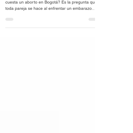
Cuánto cuesta un aborto en Bogotá
Actualizado 30 abril de 2022 ¿Saber cuánto
cuesta un aborto en Bogotá? Es la pregunta que
toda pareja se hace al enfrentar un embarazo
no...