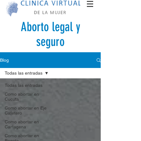
Aborto legal y
seguro
Blog
Todas las entradas
Todas las entradas
Como abortar en
Cucuta
Como abortar en Eje
Cafetero
Como abortar en
Cartagena
Como abortar en
Bogota