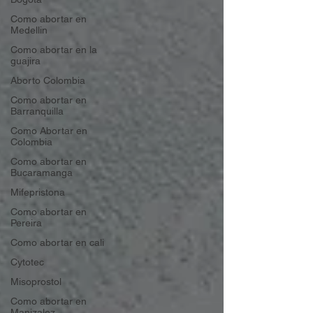
Como abortar en
Medellin
Como abortar en la
guajira
Aborto Colombia
Como abortar en
Barranquilla
Como Abortar en
Colombia
Como abortar en
Bucaramanga
Mifepristona
Como abortar en
Pereira
Como abortar en cali
Cytotec
Misoprostol
Como abortar en
Manizalez