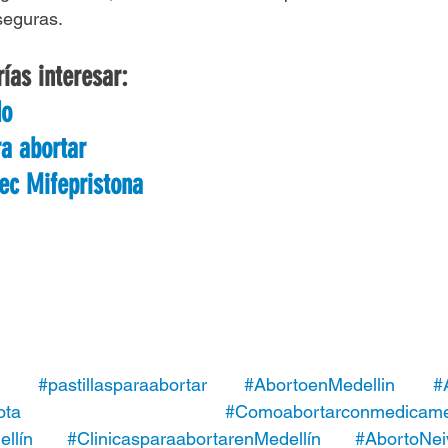
seguras.
ías interesar:
do
ra abortar
ec Mifepristona
#pastillasparaabortar
#AbortoenMedellin
#
ota
#Comoabortarconmedicame
llín
#ClinicasparaabortarenMedellín
#AbortoNei