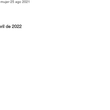
a mujer
25 ago 2021
omo abortar en Medellin
Como abortar en la guajira
Como Abortar en Colombia
Como abortar en Bucara
ril de 2022
omo abortar en cali
Cytotec
Misoprostol
Como a
Pastillas para abortar