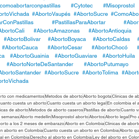
comoabortarconpastillas
#Cytotec
#Misoprostol
ortoVichada
#AbortoVaupés
#AbortoSucre
#ComoAbort
ConPastillas
#PastillasParaAbortar
#Abor
AbortoCali
#AbortoAmazonas
#AbortoAntioquia
#AbortoBolivar
 #AbortoBoyaca
#AbortoCaldas
#AbortoCauca
#AbortoCesar
#AbortoChocó
ca
 #AbortoGuainia
#AbortoGuaviare
#AbortoHuila
#AbortoNorteDeSantander
#AbortoPutumayo
AbortoSantander
#AbortoSucre
#AbortoTolima
#Abort
rtoVichada
rto con medicamentos
Metodos de aborto
Aborto bogota
Clinicas de a
uanto cuesta un aborto
Cuanto cuesta un aborto legal
En colombia el a
nicas de aborto
Metodos de aborto caseros
Pastillas de aborto
Cuanto v
l semanas
Aborto medellin
Misoprostol aborto
Abortos
Aborto legal
Pro 
orto a los 2 meses de embarazo
Aborto en Colombia
Clinicas de abort
un aborto en Colombia
Cuanto cuesta un aborto en Colombia
Aborto qu
gal en Colombia
Derecho al aborto en Colombia
Ley del aborto en Colo