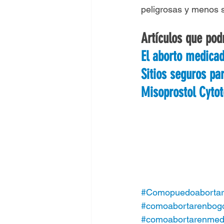
peligrosas y menos 
Artículos que podr
El aborto medica
Sitios seguros pa
Misoprostol Cytot
#Comopuedoabortar
#comoabortarenbog
#comoabortarenmede