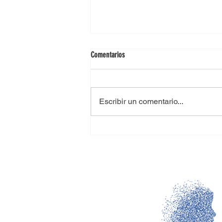
Comentarios
Como hacer un aborto
Escribir un comentario...