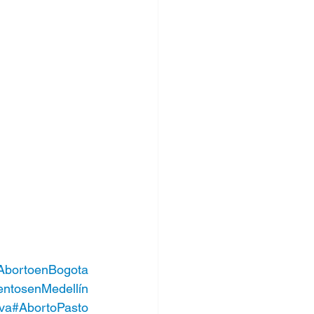
AbortoenBogota
ntosenMedellín
va
#AbortoPasto