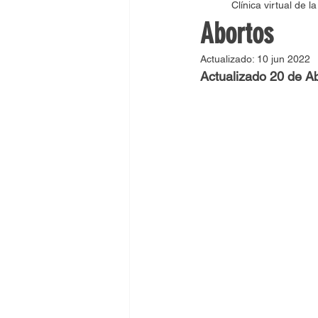
Clínica virtual de l
Como abortar en Bogota
C
Abortos
Actualizado:
10 jun 2022
Como abortar en Barranquilla
Actualizado 20 de Ab
Como abortar en Pereira
C
Medicamentos para abortar