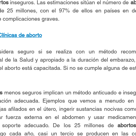
rtos
 inseguros. Las estimaciones sitúan el número de 
ab
 25 millones, con el 97% de ellos en países en des
e complicaciones graves.
Clínicas de aborto
idera seguro si se realiza con un método recom
l de la Salud y apropiado a la duración del embarazo, 
el aborto está capacitada. Si no se cumple alguna de est
s
 menos seguros implican un método anticuado e insegur
mación adecuada. Ejemplos que vemos a menudo en c
as afilados en el útero, ingerir sustancias nocivas como
sar fuerza externa en el abdomen y usar medicamen
l soporte adecuado. De los 25 millones de 
abortos
sgo cada año, casi un tercio se producen en las co