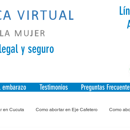
Lí
legal y seguro
el embarazo
Testimonios
Preguntas Frecuente
r en Cucuta
Como abortar en Eje Cafetero
Como abor