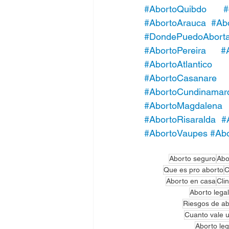
#AbortoQuibdo
#
#AbortoArauca
#Ab
#DondePuedoAbortar
#AbortoPereira
#
#AbortoAtlantico
#AbortoCasanare
#AbortoCundinamar
#AbortoMagdalena
#AbortoRisaralda
#
#AbortoVaupes
#Abo
Aborto seguro
Abo
Que es pro aborto
C
Aborto en casa
Cli
Aborto lega
Riesgos de ab
Cuanto vale 
Aborto le