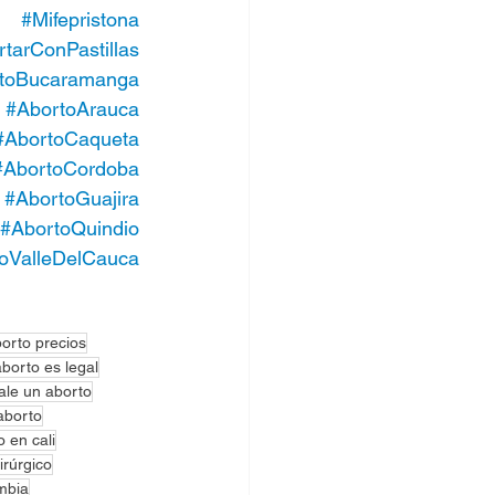
#Mifepristona
arConPastillas
toBucaramanga
#AbortoArauca
#AbortoCaqueta
#AbortoCordoba
#AbortoGuajira
#AbortoQuindio
oValleDelCauca
borto precios
borto es legal
ale un aborto
aborto
o en cali
irúrgico
mbia