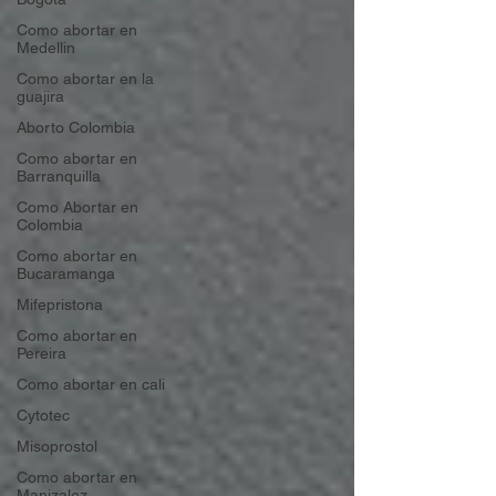
Como abortar en
Medellin
Como abortar en la
guajira
Aborto Colombia
Como abortar en
Barranquilla
Como Abortar en
Colombia
Como abortar en
Bucaramanga
Mifepristona
Como abortar en
Pereira
Como abortar en cali
Cytotec
Misoprostol
Como abortar en
Manizalez