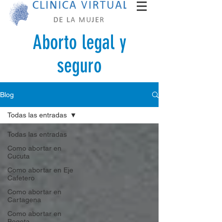
Aborto legal y
seguro
Blog
Todas las entradas
Todas las entradas
Como abortar en
Cucuta
Como abortar en Eje
Cafetero
Como abortar en
Cartagena
Como abortar en
Bogota