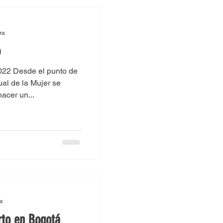
in
ra
o
2022 Desde el punto de
ual de la Mujer se
acer un...
ra
rto en Bogotá