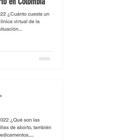
rto en Colombia
022 ¿Cuánto cuesta un
nica virtual de la
ituación...
ra
2022 ¿Qué son las
illas de aborto, también
edicamentos,...