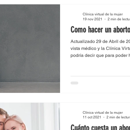
ena
Como abortar en Bogota
Como abortar en Medell
Clínica virtual de la mujer
19 nov 2021
2 min de lectu
Como hacer un abort
ra
Aborto Colombia
Como abortar en Barranquilla
Actualizado 29 de Abril de 
vista médico y la Clínica Virt
podría decir que para poder h
ia
Como abortar en Bucaramanga
Mifepristona
Como abortar en cali
Cytotec
Misoprostol
lez
Medicamentos para abortar
Pastillas para abortar
Clínica virtual de la mujer
11 oct 2021
2 min de lectu
Cuánto cuesta un abo