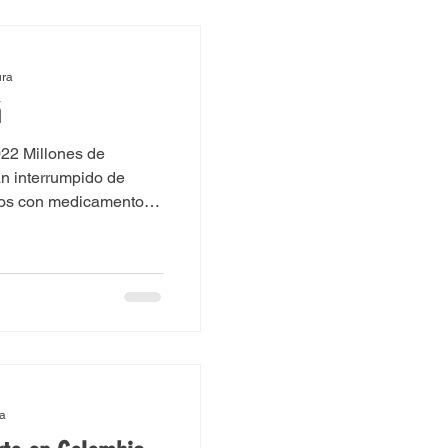
ura
á
022 Millones de
n interrumpido de
os con medicamentos,
ra