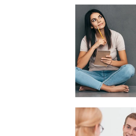
Como abortar en Cartag
Como abortar en la guaji
Como Abortar en Colomb
Como abortar en Pereira
Como abortar en Maniza