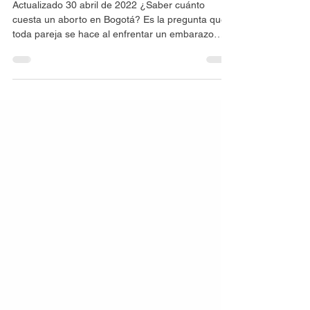
11 oct 2021
2 min de lectura
Cuánto cuesta un aborto en Bogotá
Actualizado 30 abril de 2022 ¿Saber cuánto
cuesta un aborto en Bogotá? Es la pregunta que
toda pareja se hace al enfrentar un embarazo
no...