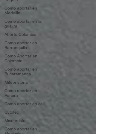
Como abortar en
Medellin
Como abortar en la
guajira
Aborto Colombia
Como abortar en
Barranquilla
Como Abortar en
Colombia
Como abortar en
Bucaramanga
Mifepristona
Como abortar en
Pereira
Como abortar en cali
Cytotec
Misoprostol
Como abortar en
Manizalez