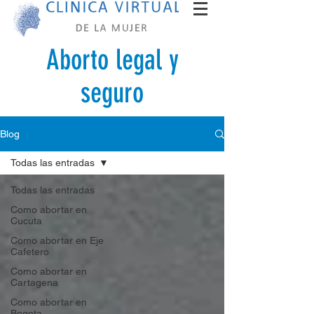
Aborto legal y
seguro
Blog
Todas las entradas
Todas las entradas
Como abortar en
Cucuta
Como abortar en Eje
Cafetero
Como abortar en
Cartagena
Como abortar en
Bogota