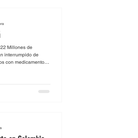
ura
á
022 Millones de
n interrumpido de
os con medicamentos,
ra