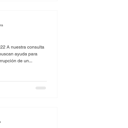
ura
22 A nuestra consulta
buscan ayuda para
rrupción de un...
a