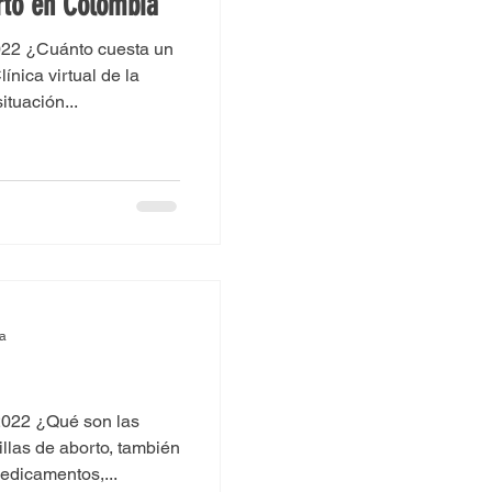
rto en Colombia
022 ¿Cuánto cuesta un
nica virtual de la
ituación...
ra
2022 ¿Qué son las
illas de aborto, también
edicamentos,...