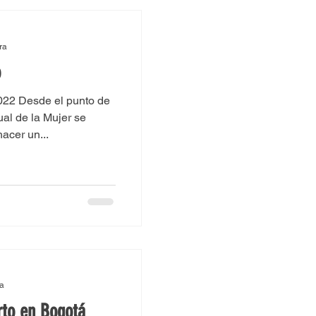
in
ra
o
2022 Desde el punto de
ual de la Mujer se
acer un...
ra
rto en Bogotá