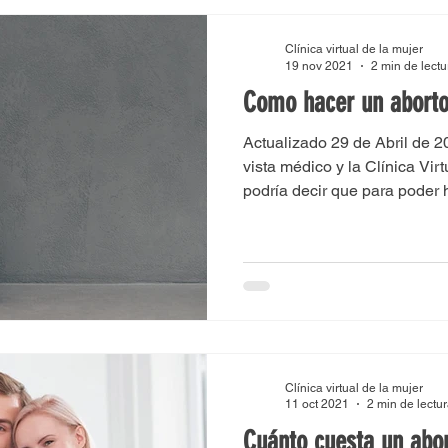
ena
Como abortar en Bogota
Como abortar en Medell
Clínica virtual de la mujer
19 nov 2021
2 min de lectu
Como hacer un abort
ra
Aborto Colombia
Como abortar en Barranquilla
Actualizado 29 de Abril de 
vista médico y la Clínica Virt
podría decir que para poder h
ia
Como abortar en Bucaramanga
Mifepristona
Como abortar en cali
Cytotec
Misoprostol
lez
Medicamentos para abortar
Pastillas para abortar
Clínica virtual de la mujer
11 oct 2021
2 min de lectu
Cuánto cuesta un abo