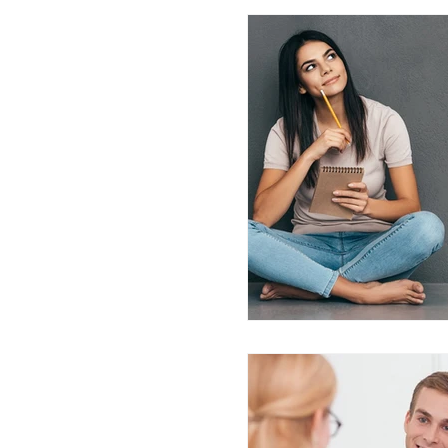
Como abortar en Cartag
Como abortar en la guaji
Como Abortar en Colomb
Como abortar en Pereira
Como abortar en Maniza