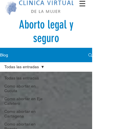
Aborto legal y
seguro
Blog
Todas las entradas
Todas las entradas
Como abortar en
Cucuta
Como abortar en Eje
Cafetero
Como abortar en
Cartagena
Como abortar en
Bogota