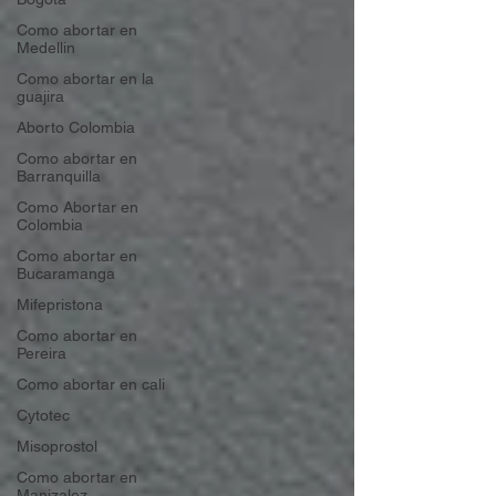
Como abortar en
Medellin
Como abortar en la
guajira
Aborto Colombia
Como abortar en
Barranquilla
Como Abortar en
Colombia
Como abortar en
Bucaramanga
Mifepristona
Como abortar en
Pereira
Como abortar en cali
Cytotec
Misoprostol
Como abortar en
Manizalez