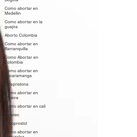
Como abortar en
Medellin
Como abortar en la
guajira
Aborto Colombia
Como abortar en
Barranquilla
Como Abortar en
Colombia
Como abortar en
Bucaramanga
Mifepristona
Como abortar en
Pereira
Como abortar en cali
Cytotec
Misoprostol
Como abortar en
Manizalez