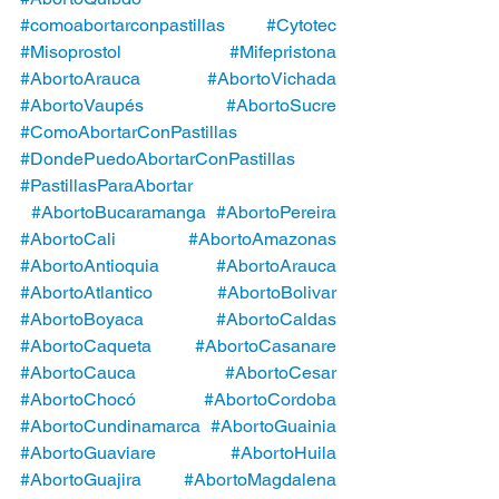
#comoabortarconpastillas
#Cytotec
#Misoprostol
#Mifepristona
#AbortoArauca
#AbortoVichada
#AbortoVaupés
#AbortoSucre
#ComoAbortarConPastillas
#DondePuedoAbortarConPastillas
#PastillasParaAbortar
#AbortoBucaramanga
#AbortoPereira
#AbortoCali
#AbortoAmazonas
#AbortoAntioquia
#AbortoArauca
#AbortoAtlantico
#AbortoBolivar
#AbortoBoyaca
#AbortoCaldas
#AbortoCaqueta
#AbortoCasanare
#AbortoCauca
#AbortoCesar
#AbortoChocó
#AbortoCordoba
#AbortoCundinamarca
#AbortoGuainia
#AbortoGuaviare
#AbortoHuila
#AbortoGuajira
#AbortoMagdalena