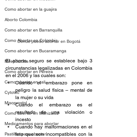
Como abortar en la guajira
Aborto Colombia
Como abortar en Barranquilla
Como Abortar en Colombia
Donde puedo abortar en Bogotá
Como abortar en Bucaramanga
El aborto seguro se establece bajo 3 
Mifepristona
circunstancias legalizadas en Colombia 
Como abortar en Pereira
en el 2006 y las cuales son:
Como abortar en cali
Cuando el embarazo pone en 
peligro la salud física – mental de 
Cytotec
la mujer o su vida
Misoprostol
Cuando el embarazo es el 
resultado de una violación o 
Como abortar en Manizalez
incesto
Medicamentos para abortar
Cuando hay malformaciones en el 
feto que son incompatibles con la 
Pastillas para abortar