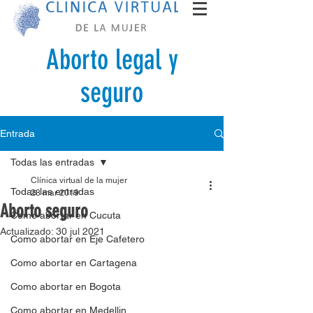
Aborto legal y
seguro
Entrada
Todas las entradas
Clínica virtual de la mujer
Todas las entradas
28 mar 2019
Aborto seguro
Como abortar en Cucuta
Actualizado:
30 jul 2021
Como abortar en Eje Cafetero
Como abortar en Cartagena
Como abortar en Bogota
Como abortar en Medellin