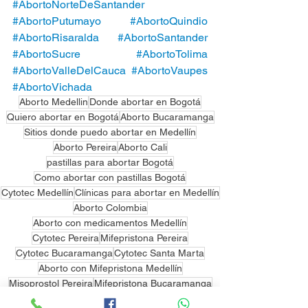
#AbortoNorteDeSantander
#AbortoPutumayo
#AbortoQuindio
#AbortoRisaralda
#AbortoSantander
#AbortoSucre
#AbortoTolima
#AbortoValleDelCauca
#AbortoVaupes
#AbortoVichada
Aborto Medellin
Donde abortar en Bogotá
Quiero abortar en Bogotá
Aborto Bucaramanga
Sitios donde puedo abortar en Medellín
Aborto Pereira
Aborto Cali
pastillas para abortar Bogotá
Como abortar con pastillas Bogotá
Cytotec Medellín
Clínicas para abortar en Medellín
Aborto Colombia
Aborto con medicamentos Medellín
Cytotec Pereira
Mifepristona Pereira
Cytotec Bucaramanga
Cytotec Santa Marta
Aborto con Mifepristona Medellín
Misoprostol Pereira
Mifepristona Bucaramanga
Cytotec Cali
Cytotec Cartagena
Cytotec Manizales