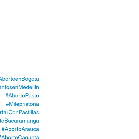
AbortoenBogota
ntosenMedellín
#AbortoPasto
#Mifepristona
arConPastillas
toBucaramanga
#AbortoArauca
#AbortoCaqueta