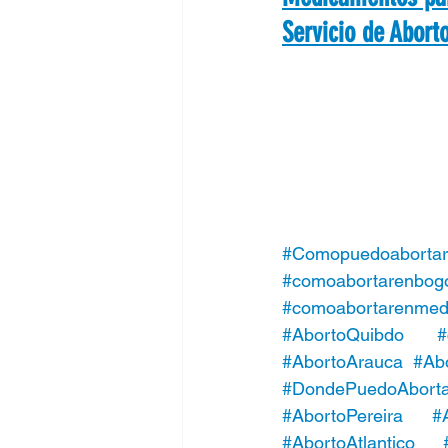
Servicio de Abort
#Comopuedoabortar
#comoabortarenbog
#comoabortarenmede
#AbortoQuibdo
#
#AbortoArauca
#Ab
#DondePuedoAbortar
#AbortoPereira
#
#AbortoAtlantico