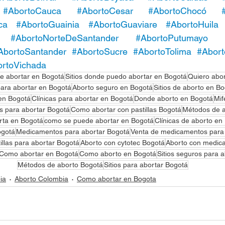
#AbortoCauca
#AbortoCesar
#AbortoChocó
ca
#AbortoGuainia
#AbortoGuaviare
#AbortoHuila
#AbortoNorteDeSantander
#AbortoPutumayo
AbortoSantander
#AbortoSucre
#AbortoTolima
#Abort
rtoVichada
e abortar en Bogotá
Sitios donde puedo abortar en Bogotá
Quiero abo
ara abortar en Bogotá
Aborto seguro en Bogotá
Sitios de aborto en B
en Bogotá
Clínicas para abortar en Bogotá
Donde aborto en Bogotá
Mif
as para abortar Bogotá
Como abortar con pastillas Bogotá
Métodos de a
rta en Bogotá
como se puede abortar en Bogotá
Clínicas de aborto en
ogotá
Medicamentos para abortar Bogotá
Venta de medicamentos para
illas para abortar Bogotá
Aborto con cytotec Bogotá
Aborto con medic
Como abortar en Bogotá
Como aborto en Bogotá
Sitios seguros para 
Métodos de aborto Bogotá
Sitios para abortar Bogotá
ia
Aborto Colombia
Como abortar en Bogota