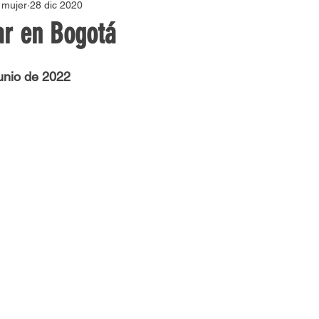
a mujer
28 dic 2020
omo abortar en Medellin
Como abortar en la guajira
r en Bogotá
Como Abortar en Colombia
Como abortar en Bucara
unio de 2022
omo abortar en cali
Cytotec
Misoprostol
Como a
Pastillas para abortar