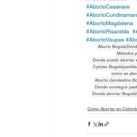
#AbortoCasanare
#AbortoCundinamar
#AbortoMagdalena
#AbortoRisaralda
#
#AbortoVaupes
#Abo
Aborto Bogotá
Dond
Métodos p
Donde puedo abortar 
Cytotec Bogotá
pastill
como se abo
Aborto clandestino B
Donde conseguir past
Donde abortar Bogotá
Como Abortar en Colomb