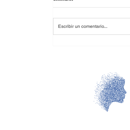
Como hacer un aborto
Escribir un comentario...