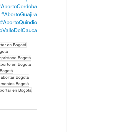
#AbortoCordoba
#AbortoGuajira
#AbortoQuindio
oValleDelCauca
rtar en Bogotá
ogotá
epristona Bogotá
borto en Bogotá
 Bogotá
 abortar Bogotá
amentos Bogotá
abortar en Bogotá