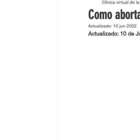
Clínica virtual de l
Como abortar en Bogota
C
Como aborta
Actualizado:
10 jun 2022
Como abortar en Barranquilla
Actualizado: 10 de J
Como abortar en Pereira
C
Medicamentos para abortar