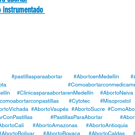
o instrumentado 
#pastillasparaabortar
#AbortoenMedellin
#
ota
#Comoabortarconmedicame
llín
#ClinicasparaabortarenMedellín
#AbortoNeiva
comoabortarconpastillas
#Cytotec
#Misoprostol
ortoVichada
#AbortoVaupés
#AbortoSucre
#ComoAbort
ConPastillas
#PastillasParaAbortar
#Abor
AbortoCali
#AbortoAmazonas
#AbortoAntioquia
#AbortoBolivar
#AbortoBoyaca
#AbortoCaldas