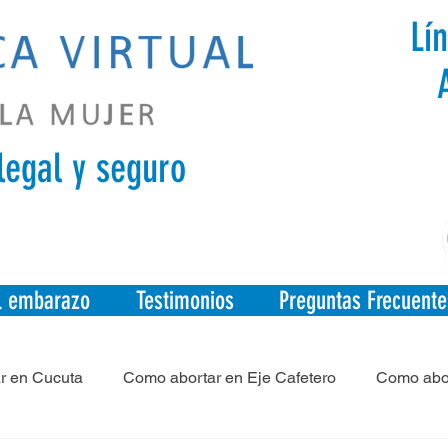
Lí
legal y seguro
el embarazo
Testimonios
Preguntas Frecuente
r en Cucuta
Como abortar en Eje Cafetero
Como abor