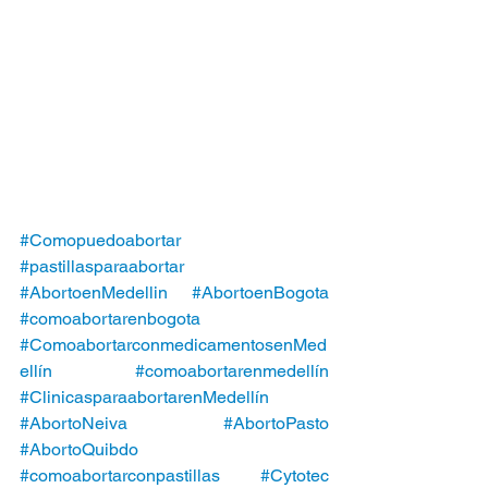
#Comopuedoabortar
#pastillasparaabortar
#AbortoenMedellin
#AbortoenBogota
#comoabortarenbogota
#ComoabortarconmedicamentosenMed
ellín
#comoabortarenmedellín
#ClinicasparaabortarenMedellín
#AbortoNeiva
#AbortoPasto
#AbortoQuibdo
#comoabortarconpastillas
#Cytotec