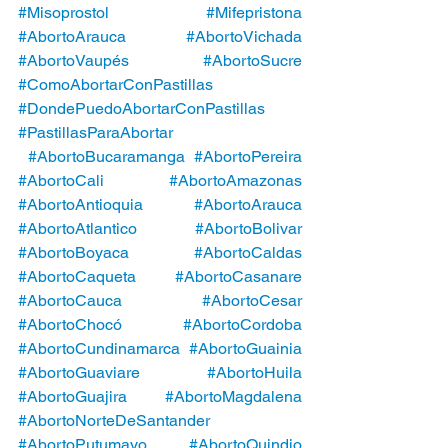
#Misoprostol
#Mifepristona
#AbortoArauca
#AbortoVichada
#AbortoVaupés
#AbortoSucre
#ComoAbortarConPastillas
#DondePuedoAbortarConPastillas
#PastillasParaAbortar
#AbortoBucaramanga
#AbortoPereira
#AbortoCali
#AbortoAmazonas
#AbortoAntioquia
#AbortoArauca
#AbortoAtlantico
#AbortoBolivar
#AbortoBoyaca
#AbortoCaldas
#AbortoCaqueta
#AbortoCasanare
#AbortoCauca
#AbortoCesar
#AbortoChocó
#AbortoCordoba
#AbortoCundinamarca
#AbortoGuainia
#AbortoGuaviare
#AbortoHuila
#AbortoGuajira
#AbortoMagdalena
#AbortoNorteDeSantander
#AbortoPutumayo
#AbortoQuindio