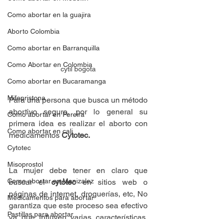
Como abortar en la guajira
Aborto Colombia
Como abortar en Barranquilla
Como Abortar en Colombia
cytil bogota
Como abortar en Bucaramanga
Mifepristona
Para una persona que busca un método 
abortivo seguro, por lo general su 
Como abortar en Pereira
primera idea es realizar el aborto con 
Como abortar en cali
medicamentos
 Cytotec.
Cytotec
Misoprostol
La mujer debe tener en claro que 
Como abortar en Manizalez
buscar el 
cytotec
 en sitios web o 
páginas de internet, droguerías, etc, No 
Medicamentos para abortar
garantiza que este proceso sea efectivo 
Pastillas para abortar
ya que influyen varias características, 