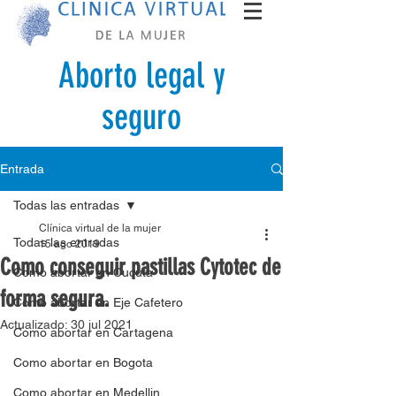
Aborto legal y
seguro
Entrada
Todas las entradas
Clínica virtual de la mujer
Todas las entradas
15 ago 2019
Como conseguir pastillas Cytotec de
Como abortar en Cucuta
forma segura.
Como abortar en Eje Cafetero
Actualizado:
30 jul 2021
Como abortar en Cartagena
Como abortar en Bogota
Como abortar en Medellin