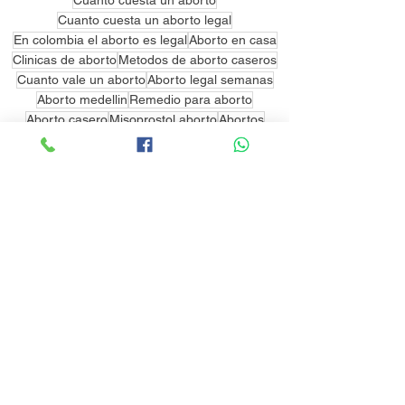
Cuanto cuesta un aborto legal
En colombia el aborto es legal
Aborto en casa
Clinicas de aborto
Metodos de aborto caseros
Cuanto vale un aborto
Aborto legal semanas
Aborto medellin
Remedio para aborto
Aborto casero
Misoprostol aborto
Abortos
Aborto legal
Pro aborto
Riesgos de aborto a los 2 meses de embarazo
Aborto en Colombia
Como hacer un aborto
Como hacer un aborto casero
Como provocar un aborto
Aborto legal en colombia
Aborto quirurgico
Clinicas de aborto en cali
Aborto quirúrgico
abortar con pastillas
aborto medellin
Como Abortar en Colombia
Aborto Colombia
Mifepristona