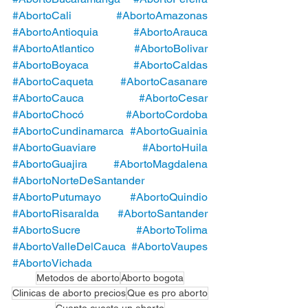
#AbortoCali
#AbortoAmazonas
#AbortoAntioquia
#AbortoArauca
#AbortoAtlantico
#AbortoBolivar
#AbortoBoyaca
#AbortoCaldas
#AbortoCaqueta
#AbortoCasanare
#AbortoCauca
#AbortoCesar
#AbortoChocó
#AbortoCordoba
#AbortoCundinamarca
 #AbortoGuainia
#AbortoGuaviare
#AbortoHuila
#AbortoGuajira
#AbortoMagdalena
#AbortoNorteDeSantander
#AbortoPutumayo
#AbortoQuindio
#AbortoRisaralda
#AbortoSantander
#AbortoSucre
#AbortoTolima
#AbortoValleDelCauca
#AbortoVaupes
#AbortoVichada
Metodos de aborto
Aborto bogota
Clinicas de aborto precios
Que es pro aborto
Cuanto cuesta un aborto