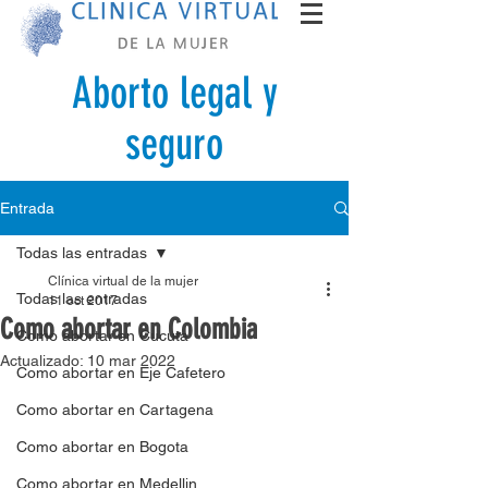
Aborto legal y
seguro
Entrada
Todas las entradas
Clínica virtual de la mujer
Todas las entradas
11 oct 2017
Como abortar en Colombia
Como abortar en Cucuta
Actualizado:
10 mar 2022
Como abortar en Eje Cafetero
Como abortar en Cartagena
Como abortar en Bogota
Como abortar en Medellin