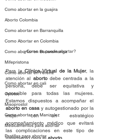
Como abortar en la guajira
Aborto Colombia
Como abortar en Barranquilla
Como Abortar en Colombia
¿Como se puede abortar?
Como abortar en Bucaramanga
Mifepristona
Para la 
Clínica Virtual de la Mujer
, la 
Como abortar en Pereira
atención al 
aborto 
debe centrada a la 
Como abortar en cali
persona, debe ser equitativa y 
accesible para todas las mujeres. 
Cytotec
Estamos dispuestos a acompañar el 
Misoprostol
aborto en casa
 y autogestionado por la 
Como abortar en Manizalez
mujer con un estratégico 
acompañamiento médico que evitará 
Medicamentos para abortar
las complicaciones en este tipo de 
Pastillas para abortar
tratamiento para el 
aborto
.