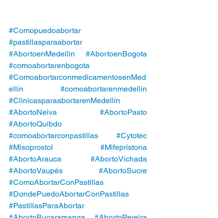
#Comopuedoabortar
#pastillasparaabortar
#AbortoenMedellin
#AbortoenBogota
#comoabortarenbogota
#ComoabortarconmedicamentosenMed
ellín
#comoabortarenmedellín
#ClinicasparaabortarenMedellín
#AbortoNeiva
#AbortoPasto
#AbortoQuibdo
#comoabortarconpastillas
#Cytotec
#Misoprostol
#Mifepristona
#AbortoArauca
#AbortoVichada
#AbortoVaupés
#AbortoSucre
#ComoAbortarConPastillas
#DondePuedoAbortarConPastillas
#PastillasParaAbortar
#AbortoBucaramanga
#AbortoPereira