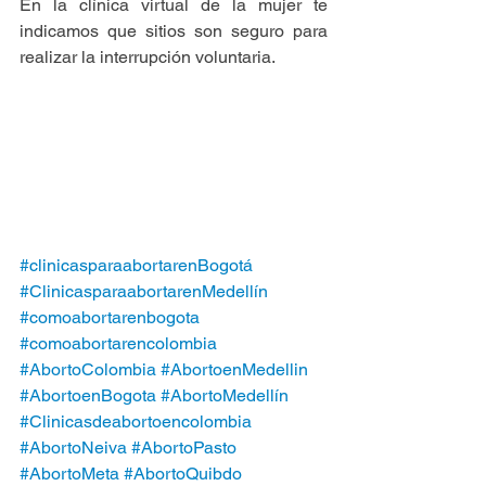
En la clínica virtual de la mujer te 
indicamos que sitios son seguro para 
realizar la interrupción voluntaria.
#clinicasparaabortarenBogotá
#ClinicasparaabortarenMedellín
#comoabortarenbogota
#comoabortarencolombia
#AbortoColombia
#AbortoenMedellin
#AbortoenBogota
#AbortoMedellín
#Clinicasdeabortoencolombia
#AbortoNeiva
#AbortoPasto
#AbortoMeta
#AbortoQuibdo