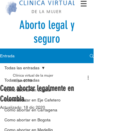
Aborto legal y
seguro
Entrada
Todas las entradas
Clínica virtual de la mujer
Todas las entradas
16 jun 2018
Como abortar legalmente en
Como abortar en Cucuta
Colombia.
Como abortar en Eje Cafetero
Actualizado:
18 dic 2020
Como abortar en Cartagena
Como abortar en Bogota
Como abortar en Medellin