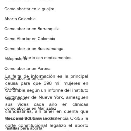
Como abortar en la guajira
Aborto Colombia
Como abortar en Barranquilla
Como Abortar en Colombia
Como abortar en Bucaramanga
Aborto con medicamentos
Mifepristona
Como abortar en Pereira
La falta de información es la principal 
Como abortar en cali
causa para que 398 mil mujeres en 
Cytotec
Colombia según un informe del instituto 
Guttmacher de Nueva York, arriesguen 
Misoprostol
sus vidas cada año en clínicas 
Como abortar en Manizalez
clandestinas, sin tener en cuenta que 
desde el 2006 en la sentencia C-355 la 
Medicamentos para abortar
corte constitucional legalizo el aborto 
Pastillas para abortar