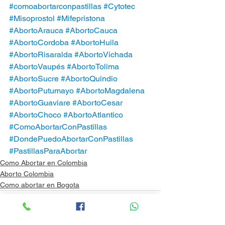
#comoabortarconpastillas
#Cytotec
#Misoprostol
#Mifepristona
#AbortoArauca
#AbortoCauca
#AbortoCordoba
#AbortoHuila
#AbortoRisaralda
#AbortoVichada
#AbortoVaupés
#AbortoTolima
#AbortoSucre
#AbortoQuindio
#AbortoPutumayo
#AbortoMagdalena
#AbortoGuaviare
#AbortoCesar
#AbortoChoco
#AbortoAtlantico
#ComoAbortarConPastillas
#DondePuedoAbortarConPastillas
#PastillasParaAbortar
Como Abortar en Colombia
Aborto Colombia
Como abortar en Bogota