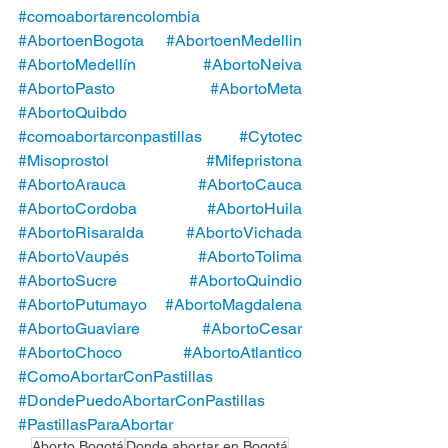
#comoabortarencolombia
#AbortoenBogota
#AbortoenMedellin
#AbortoMedellín
#AbortoNeiva
#AbortoPasto
#AbortoMeta
#AbortoQuibdo
#comoabortarconpastillas
#Cytotec
#Misoprostol
#Mifepristona
#AbortoArauca
#AbortoCauca
#AbortoCordoba
#AbortoHuila
#AbortoRisaralda
#AbortoVichada
#AbortoVaupés
#AbortoTolima
#AbortoSucre
#AbortoQuindio
#AbortoPutumayo
#AbortoMagdalena
#AbortoGuaviare
#AbortoCesar
#AbortoChoco
#AbortoAtlantico
#ComoAbortarConPastillas
#DondePuedoAbortarConPastillas
#PastillasParaAbortar
Aborto Bogotá
Donde abortar en Bogotá