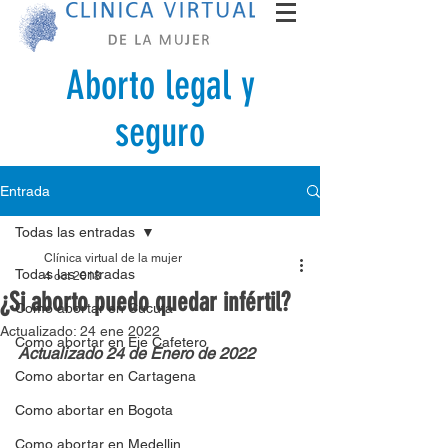
Aborto legal y
seguro
Entrada
Todas las entradas
Clínica virtual de la mujer
Todas las entradas
4 oct 2018
¿Si aborto puedo quedar infértil?
Como abortar en Cucuta
Actualizado:
24 ene 2022
Como abortar en Eje Cafetero
Actualizado 24 de Enero de 2022
Como abortar en Cartagena
Como abortar en Bogota
Como abortar en Medellin