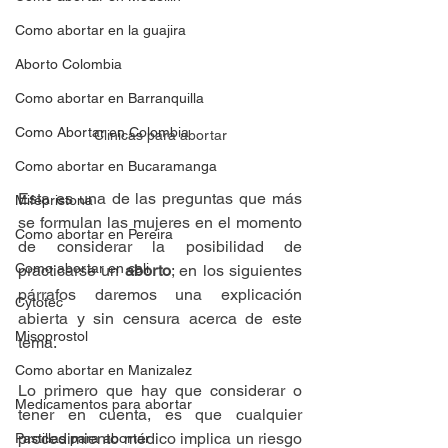
Como abortar en la guajira
Aborto Colombia
Como abortar en Barranquilla
Como Abortar en Colombia
Clinicas para abortar
Como abortar en Bucaramanga
Esta es una de las preguntas que más 
Mifepristona
se formulan las mujeres en el momento 
Como abortar en Pereira
de considerar la posibilidad de 
Como abortar en cali
practicarse un 
aborto
; en los siguientes 
párrafos daremos una explicación 
Cytotec
abierta y sin censura acerca de este 
Misoprostol
tema.
Como abortar en Manizalez
Lo primero que hay que considerar o 
Medicamentos para abortar
tener en cuenta, es que cualquier 
procedimiento médico implica un riesgo 
Pastillas para abortar