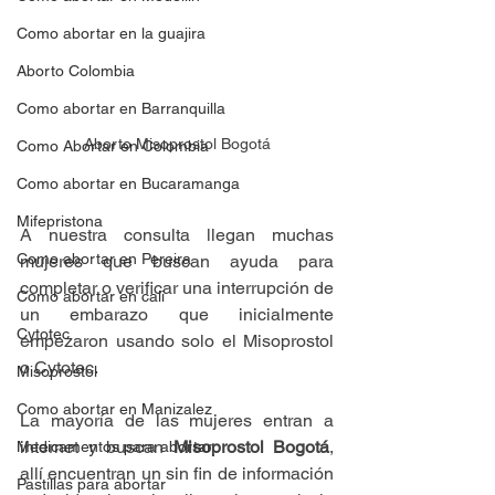
Como abortar en la guajira
Aborto Colombia
Como abortar en Barranquilla
Aborto Misoprostol Bogotá
Como Abortar en Colombia
Como abortar en Bucaramanga
Mifepristona
A nuestra consulta llegan muchas 
Como abortar en Pereira
mujeres que buscan ayuda para 
completar o verificar una interrupción de 
Como abortar en cali
un embarazo que inicialmente 
Cytotec
empezaron usando solo el Misoprostol 
o Cytotec.
Misoprostol
Como abortar en Manizalez
La mayoría de las mujeres entran a 
internet y buscan 
Misoprostol Bogotá
, 
Medicamentos para abortar
allí encuentran un sin fin de información 
Pastillas para abortar