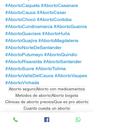
#AbortoCaqueta
#AbortoCasanare
#AbortoCauca
#AbortoCesar
#AbortoChocó
#AbortoCordoba
#AbortoCundinamarca
 #AbortoGuainia
#AbortoGuaviare
#AbortoHuila
#AbortoGuajira
#AbortoMagdalena
#AbortoNorteDeSantander
#AbortoPutumayo
#AbortoQuindio
#AbortoRisaralda
#AbortoSantander
#AbortoSucre
#AbortoTolima
#AbortoValleDelCauca
#AbortoVaupes
#AbortoVichada
Aborto seguro
Aborto con medicamentos
Metodos de aborto
Aborto bogota
Clinicas de aborto precios
Que es pro aborto
Cuanto cuesta un aborto
Cuanto cuesta un aborto legal
En colombia el aborto es legal
Aborto en casa
Clinicas de aborto
Metodos de aborto caseros