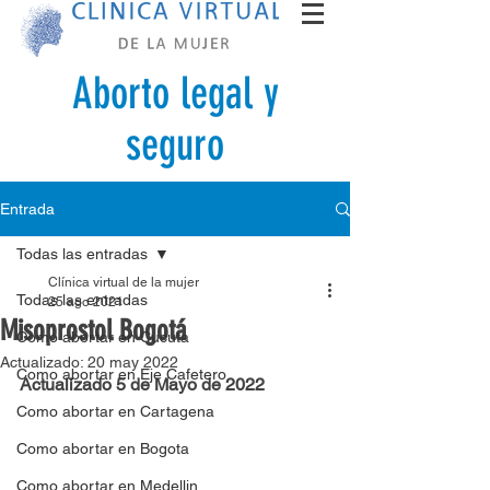
Aborto legal y
seguro
Entrada
Todas las entradas
Clínica virtual de la mujer
Todas las entradas
25 ago 2021
Misoprostol Bogotá
Como abortar en Cucuta
Actualizado:
20 may 2022
Como abortar en Eje Cafetero
Actualizado 5 de Mayo de 2022
Como abortar en Cartagena
Como abortar en Bogota
Como abortar en Medellin