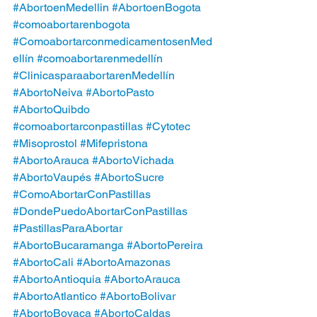
#AbortoenMedellin
#AbortoenBogota
#comoabortarenbogota
#ComoabortarconmedicamentosenMed
ellín
#comoabortarenmedellín
#ClinicasparaabortarenMedellín
#AbortoNeiva
#AbortoPasto
#AbortoQuibdo
#comoabortarconpastillas
#Cytotec
#Misoprostol
#Mifepristona
#AbortoArauca
#AbortoVichada
#AbortoVaupés
#AbortoSucre
#ComoAbortarConPastillas
#DondePuedoAbortarConPastillas
#PastillasParaAbortar
#AbortoBucaramanga
#AbortoPereira
#AbortoCali
#AbortoAmazonas
#AbortoAntioquia
#AbortoArauca
#AbortoAtlantico
#AbortoBolivar
#AbortoBoyaca
#AbortoCaldas